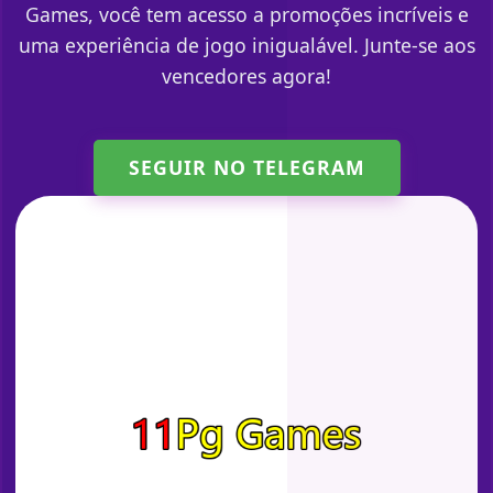
Games, você tem acesso a promoções incríveis e
uma experiência de jogo inigualável. Junte-se aos
vencedores agora!
SEGUIR NO TELEGRAM