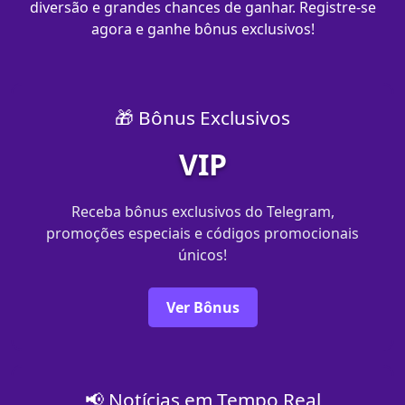
diversão e grandes chances de ganhar. Registre-se
agora e ganhe bônus exclusivos!
🎁 Bônus Exclusivos
VIP
Receba bônus exclusivos do Telegram,
promoções especiais e códigos promocionais
únicos!
Ver Bônus
📢 Notícias em Tempo Real