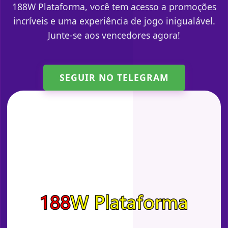
188W Plataforma, você tem acesso a promoções
incríveis e uma experiência de jogo inigualável.
Junte-se aos vencedores agora!
SEGUIR NO TELEGRAM