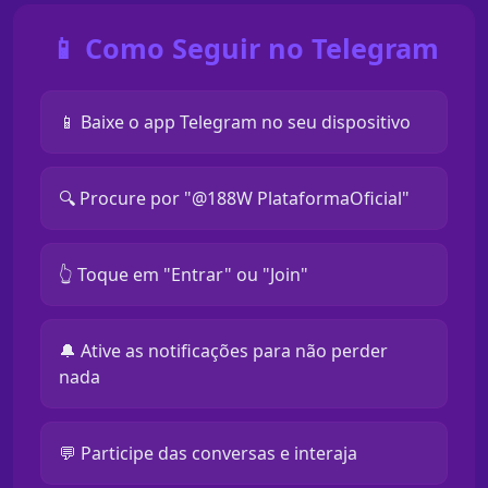
📱 Como Seguir no Telegram
📱 Baixe o app Telegram no seu dispositivo
🔍 Procure por "@188W PlataformaOficial"
👆 Toque em "Entrar" ou "Join"
🔔 Ative as notificações para não perder
nada
💬 Participe das conversas e interaja