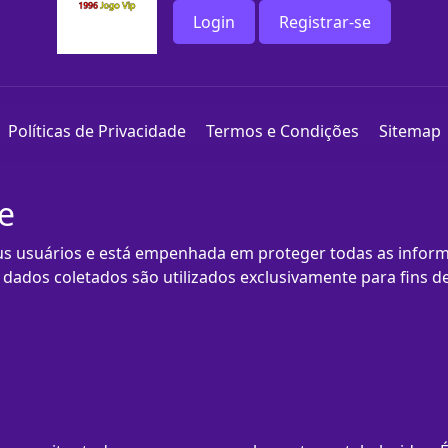
Login
Registrar-se
Políticas de Privacidade
Termos e Condições
Sitemap
de
seus usuários e está empenhada em proteger todas as infor
dados coletados são utilizados exclusivamente para fins d