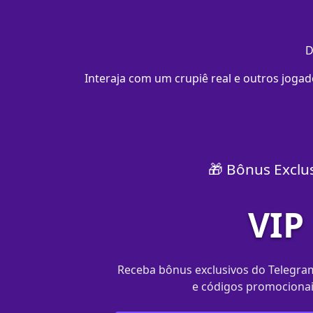
D
Interaja com um crupiê real e outros jogad
🎁 Bônus Exclu
VIP
Receba bônus exclusivos do Telegra
e códigos promocionai