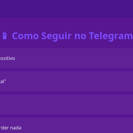
📱 Como Seguir no Telegram
ositivo
al"
erder nada