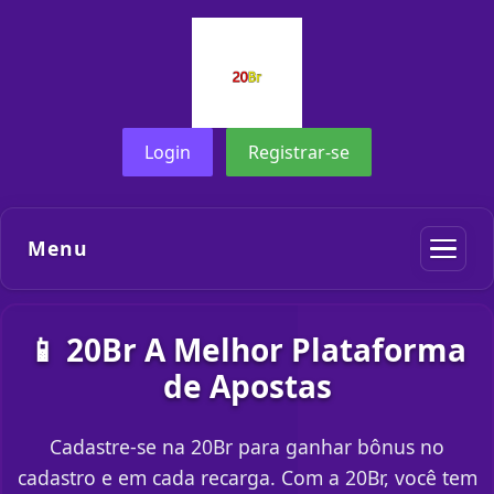
Login
Registrar-se
Menu
📱 20Br A Melhor Plataforma
de Apostas
Cadastre-se na 20Br para ganhar bônus no
cadastro e em cada recarga. Com a 20Br, você tem