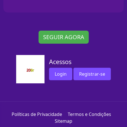
SEGUIR AGORA
Acessos
Login
Registrar-se
Políticas de Privacidade
Termos e Condições
Sitemap