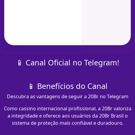
📱 Canal Oficial no Telegram!
📱 Benefícios do Canal
Descubra as vantagens de seguir a 20Br no Telegram
Como cassino internacional profissional, a 20Br valoriza
a integridade e oferece aos usuários da 20Br Brasil o
sistema de proteção mais confiável e duradouro.