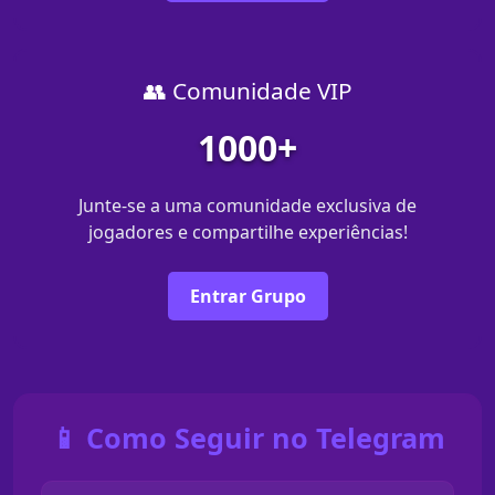
👥 Comunidade VIP
1000+
Junte-se a uma comunidade exclusiva de
jogadores e compartilhe experiências!
Entrar Grupo
📱 Como Seguir no Telegram