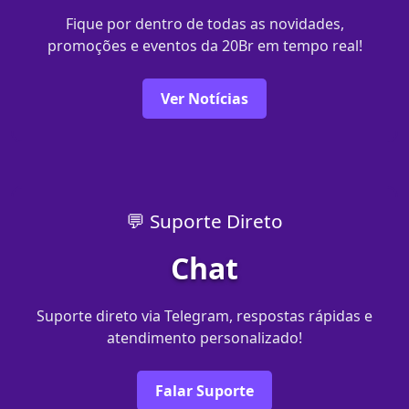
Fique por dentro de todas as novidades,
promoções e eventos da 20Br em tempo real!
Ver Notícias
💬 Suporte Direto
Chat
Suporte direto via Telegram, respostas rápidas e
atendimento personalizado!
Falar Suporte