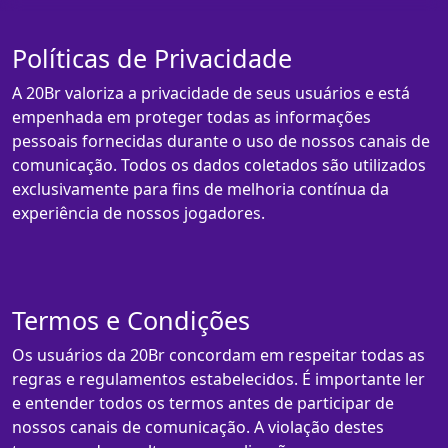
Políticas de Privacidade
A 20Br valoriza a privacidade de seus usuários e está
empenhada em proteger todas as informações
pessoais fornecidas durante o uso de nossos canais de
comunicação. Todos os dados coletados são utilizados
exclusivamente para fins de melhoria contínua da
experiência de nossos jogadores.
Termos e Condições
Os usuários da 20Br concordam em respeitar todas as
regras e regulamentos estabelecidos. É importante ler
e entender todos os termos antes de participar de
nossos canais de comunicação. A violação destes