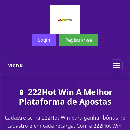
Login
Registrar-se
Menu
📱 222Hot Win A Melhor
Plataforma de Apostas
Cadastre-se na 222Hot Win para ganhar bônus no
cadastro e em cada recarga. Com a 222Hot Win,