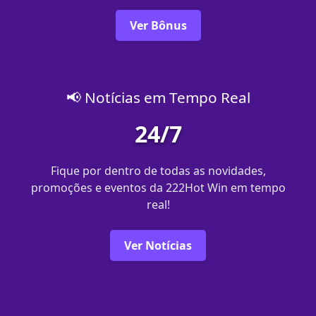
Ver Bônus
📢 Notícias em Tempo Real
24/7
Fique por dentro de todas as novidades,
promoções e eventos da 222Hot Win em tempo
real!
Ver Notícias