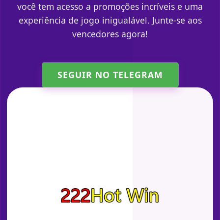
você tem acesso a promoções incríveis e uma
experiência de jogo inigualável. Junte-se aos
vencedores agora!
SEGUIR NO TELEGRAM