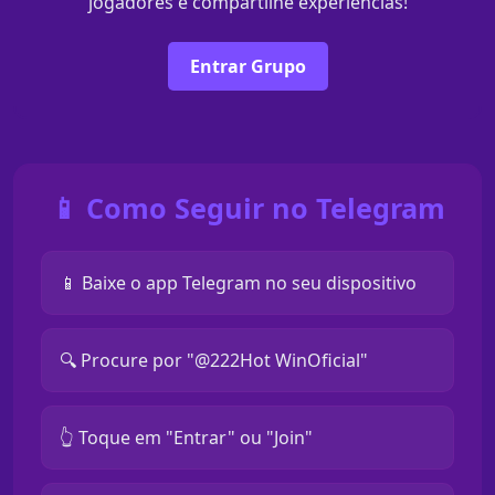
jogadores e compartilhe experiências!
Entrar Grupo
📱 Como Seguir no Telegram
📱 Baixe o app Telegram no seu dispositivo
🔍 Procure por "@222Hot WinOficial"
👆 Toque em "Entrar" ou "Join"