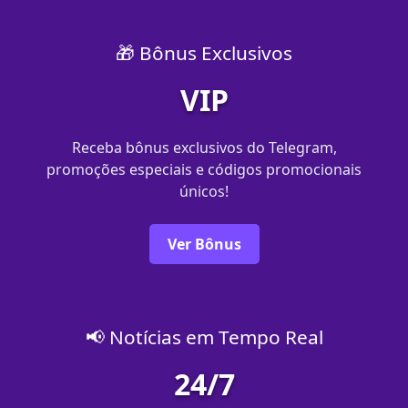
🎁 Bônus Exclusivos
VIP
Receba bônus exclusivos do Telegram,
promoções especiais e códigos promocionais
únicos!
Ver Bônus
📢 Notícias em Tempo Real
24/7