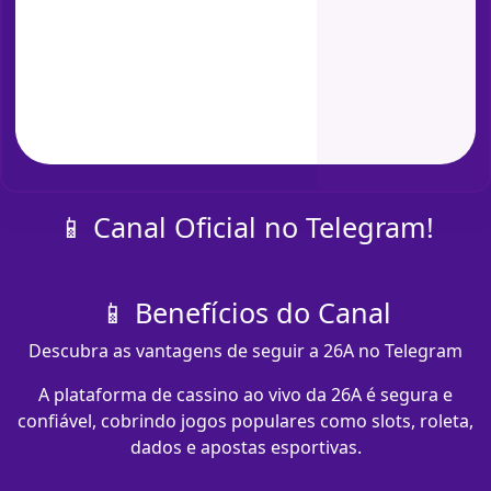
📱 Canal Oficial no Telegram!
📱 Benefícios do Canal
Descubra as vantagens de seguir a 26A no Telegram
A plataforma de cassino ao vivo da 26A é segura e
confiável, cobrindo jogos populares como slots, roleta,
dados e apostas esportivas.