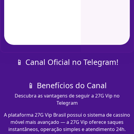
📱 Canal Oficial no Telegram!
📱 Benefícios do Canal
Descubra as vantagens de seguir a 27G Vip no
Telegram
A plataforma 27G Vip Brasil possui o sistema de cassino
móvel mais avançado — a 27G Vip oferece saques
instantâneos, operação simples e atendimento 24h.