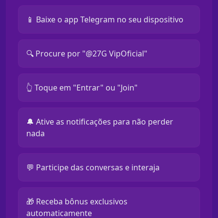
📱 Baixe o app Telegram no seu dispositivo
🔍 Procure por "@27G VipOficial"
👆 Toque em "Entrar" ou "Join"
🔔 Ative as notificações para não perder
nada
💬 Participe das conversas e interaja
🎁 Receba bônus exclusivos
automaticamente