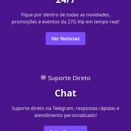
Fique por dentro de todas as novidades,
promoções e eventos da 27G Vip em tempo real!
Ver Notícias
💬 Suporte Direto
Chat
Suporte direto via Telegram, respostas rápidas e
atendimento personalizado!