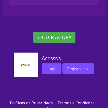
SEGUIR AGORA
Acessos
Login
Registrar-se
Políticas de Privacidade
Termos e Condições