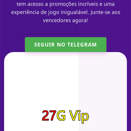
tem acesso a promoções incríveis e uma
experiência de jogo inigualável. Junte-se aos
vencedores agora!
SEGUIR NO TELEGRAM