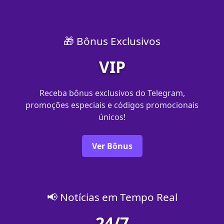
🎁 Bônus Exclusivos
VIP
Receba bônus exclusivos do Telegram,
promoções especiais e códigos promocionais
únicos!
Ver Bônus
📢 Notícias em Tempo Real
24/7