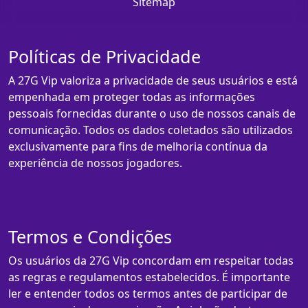
Sitemap
Políticas de Privacidade
A 27G Vip valoriza a privacidade de seus usuários e está
empenhada em proteger todas as informações
pessoais fornecidas durante o uso de nossos canais de
comunicação. Todos os dados coletados são utilizados
exclusivamente para fins de melhoria contínua da
experiência de nossos jogadores.
Termos e Condições
Os usuários da 27G Vip concordam em respeitar todas
as regras e regulamentos estabelecidos. É importante
ler e entender todos os termos antes de participar de