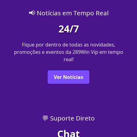
📢 Notícias em Tempo Real
24/7
Fique por dentro de todas as novidades,
promoções e eventos da 289Win Vip em tempo
real!
Ver Notícias
💬 Suporte Direto
Chat