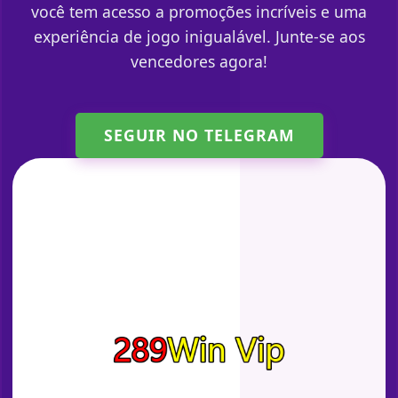
você tem acesso a promoções incríveis e uma
experiência de jogo inigualável. Junte-se aos
vencedores agora!
SEGUIR NO TELEGRAM