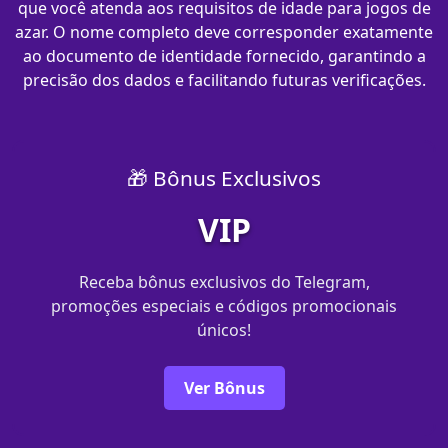
que você atenda aos requisitos de idade para jogos de
azar. O nome completo deve corresponder exatamente
ao documento de identidade fornecido, garantindo a
precisão dos dados e facilitando futuras verificações.
🎁 Bônus Exclusivos
VIP
Receba bônus exclusivos do Telegram,
promoções especiais e códigos promocionais
únicos!
Ver Bônus