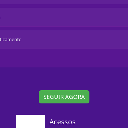
a
aticamente
SEGUIR AGORA
Acessos