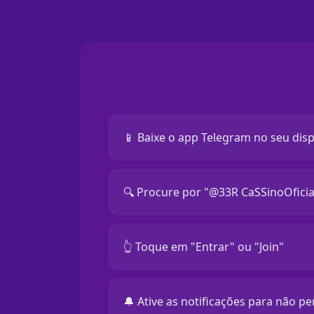
📱 Baixe o app Telegram no seu disp
🔍 Procure por "@33R CaSSinoOficia
👆 Toque em "Entrar" ou "Join"
🔔 Ative as notificações para não p