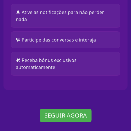
🔔 Ative as notificações para não perder
nada
💬 Participe das conversas e interaja
🎁 Receba bônus exclusivos
automaticamente
SEGUIR AGORA