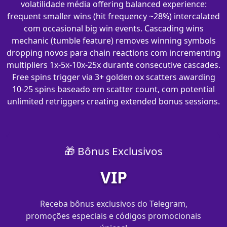
volatilidade média offering balanced experience:
frequent smaller wins (hit frequency ~28%) intercalated
com occasional big win events. Cascading wins
mechanic (tumble feature) removes winning symbols
dropping novos para chain reactions com incrementing
multipliers 1x-5x-10x-25x durante consecutive cascades.
Free spins trigger via 3+ golden ox scatters awarding
10-25 spins baseado em scatter count, com potential
unlimited retriggers creating extended bonus sessions.
🎁 Bônus Exclusivos
VIP
Receba bônus exclusivos do Telegram,
promoções especiais e códigos promocionais