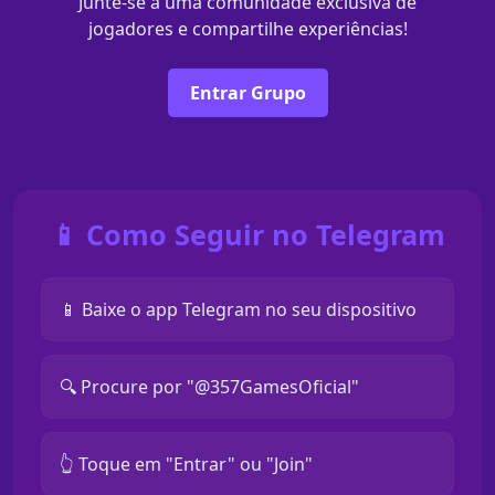
Junte-se a uma comunidade exclusiva de
jogadores e compartilhe experiências!
Entrar Grupo
📱 Como Seguir no Telegram
📱 Baixe o app Telegram no seu dispositivo
🔍 Procure por "@357GamesOficial"
👆 Toque em "Entrar" ou "Join"