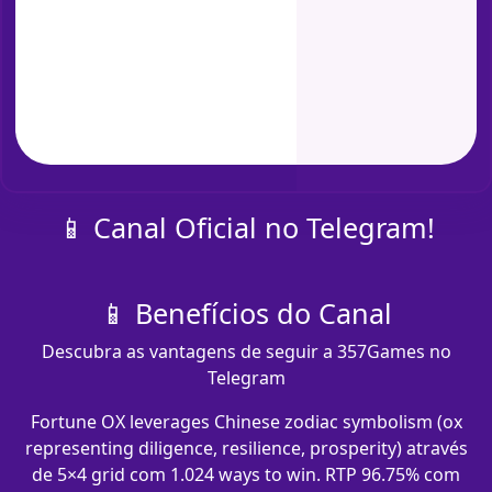
📱 Canal Oficial no Telegram!
📱 Benefícios do Canal
Descubra as vantagens de seguir a 357Games no
Telegram
Fortune OX leverages Chinese zodiac symbolism (ox
representing diligence, resilience, prosperity) através
de 5×4 grid com 1.024 ways to win. RTP 96.75% com