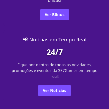
únicos!
Ver Bônus
📢 Notícias em Tempo Real
24/7
Fique por dentro de todas as novidades,
promoções e eventos da 357Games em tempo
real!
Ver Notícias