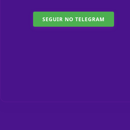
SEGUIR NO TELEGRAM