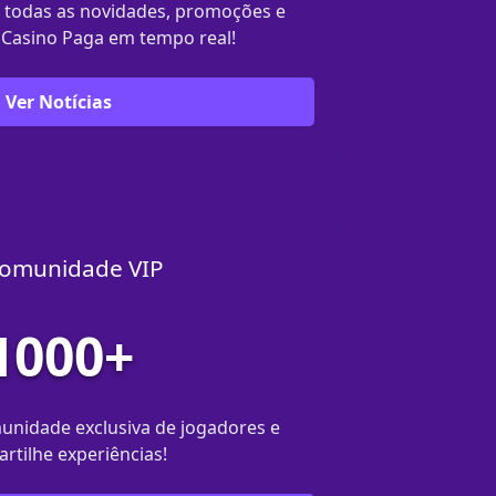
e todas as novidades, promoções e
 Casino Paga em tempo real!
Ver Notícias
Comunidade VIP
1000+
unidade exclusiva de jogadores e
rtilhe experiências!