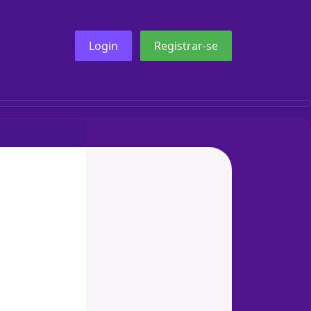
Login
Registrar-se