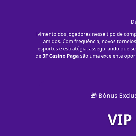
De
lvimento dos jogadores nesse tipo de comp
amigos. Com frequência, novos torneios
esportes e estratégia, assegurando que se
de
3F Casino Paga
são uma excelente oport
🎁 Bônus Exclu
VIP