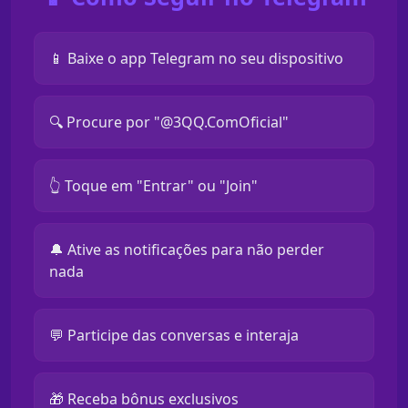
📱 Baixe o app Telegram no seu dispositivo
🔍 Procure por "@3QQ.ComOficial"
👆 Toque em "Entrar" ou "Join"
🔔 Ative as notificações para não perder
nada
💬 Participe das conversas e interaja
🎁 Receba bônus exclusivos