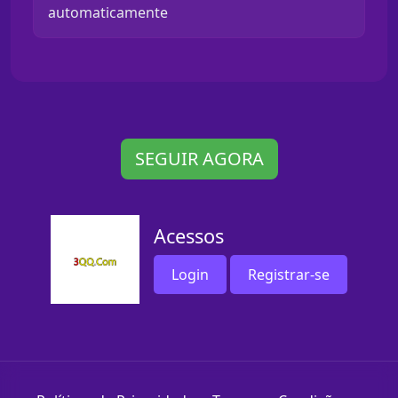
automaticamente
SEGUIR AGORA
Acessos
Login
Registrar-se