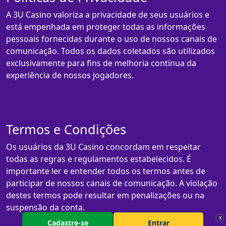
A 3U Casino valoriza a privacidade de seus usuários e
está empenhada em proteger todas as informações
pessoais fornecidas durante o uso de nossos canais de
comunicação. Todos os dados coletados são utilizados
exclusivamente para fins de melhoria contínua da
experiência de nossos jogadores.
Termos e Condições
Os usuários da 3U Casino concordam em respeitar
todas as regras e regulamentos estabelecidos. É
importante ler e entender todos os termos antes de
participar de nossos canais de comunicação. A violação
destes termos pode resultar em penalizações ou na
suspensão da conta.
X
Cadastre-se
Entrar