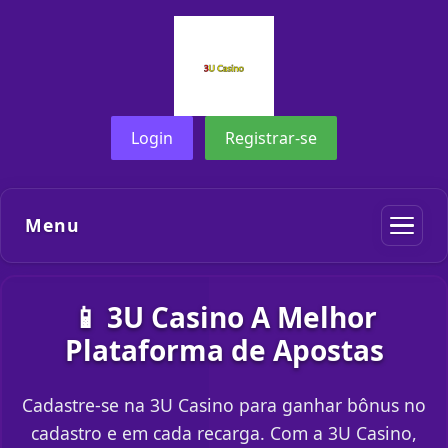
Login
Registrar-se
Menu
📱 3U Casino A Melhor
Plataforma de Apostas
Cadastre-se na 3U Casino para ganhar bônus no
cadastro e em cada recarga. Com a 3U Casino,