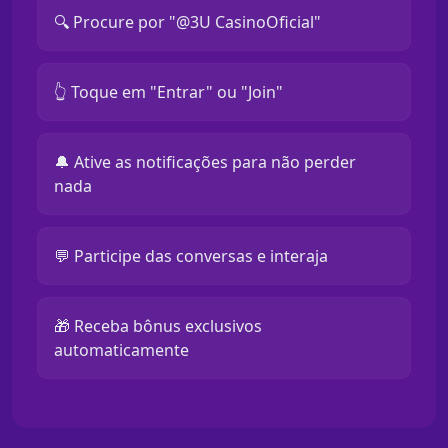
🔍 Procure por "@3U CasinoOficial"
👆 Toque em "Entrar" ou "Join"
🔔 Ative as notificações para não perder
nada
💬 Participe das conversas e interaja
🎁 Receba bônus exclusivos
automaticamente