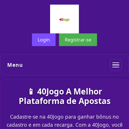
Login
Registrar-se
Menu
📱 40Jogo A Melhor
Plataforma de Apostas
Cadastre-se na 40Jogo para ganhar bônus no
cadastro e em cada recarga. Com a 40Jogo, você