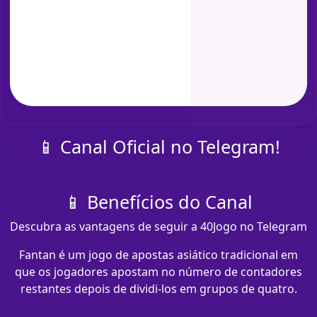
📱 Canal Oficial no Telegram!
📱 Benefícios do Canal
Descubra as vantagens de seguir a 40Jogo no Telegram
Fantan é um jogo de apostas asiático tradicional em
que os jogadores apostam no número de contadores
restantes depois de dividi-los em grupos de quatro.