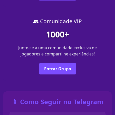
👥 Comunidade VIP
1000+
Junte-se a uma comunidade exclusiva de
jogadores e compartilhe experiências!
Entrar Grupo
📱 Como Seguir no Telegram