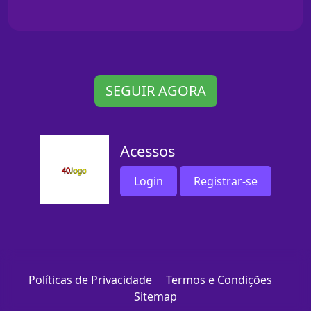
SEGUIR AGORA
Acessos
Login
Registrar-se
Políticas de Privacidade
Termos e Condições
Sitemap