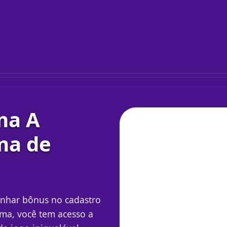
ma A
ma de
anhar bônus no cadastro
ma, você tem acesso a