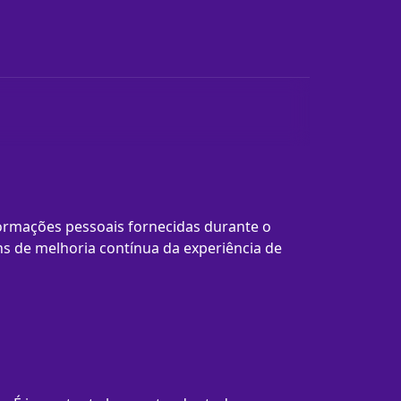
formações pessoais fornecidas durante o
ns de melhoria contínua da experiência de