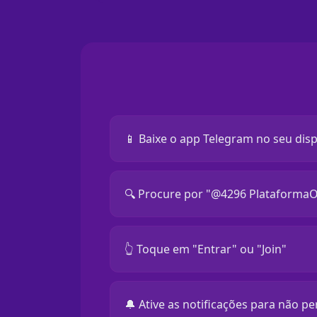
📱 Baixe o app Telegram no seu disp
🔍 Procure por "@4296 PlataformaOf
👆 Toque em "Entrar" ou "Join"
🔔 Ative as notificações para não p