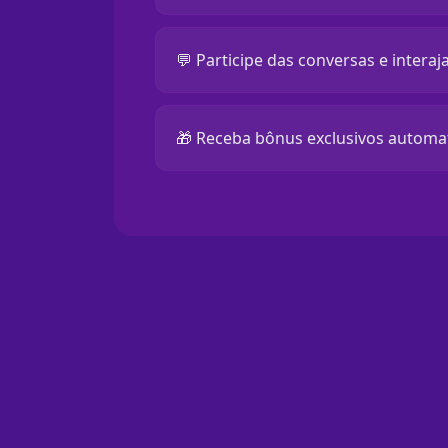
💬 Participe das conversas e interaj
🎁 Receba bônus exclusivos autom