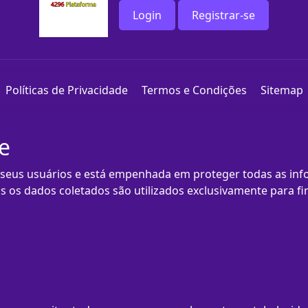
Login
Registrar-se
Políticas de Privacidade
Termos e Condições
Sitemap
de
e seus usuários e está empenhada em proteger todas as in
 os dados coletados são utilizados exclusivamente para fi