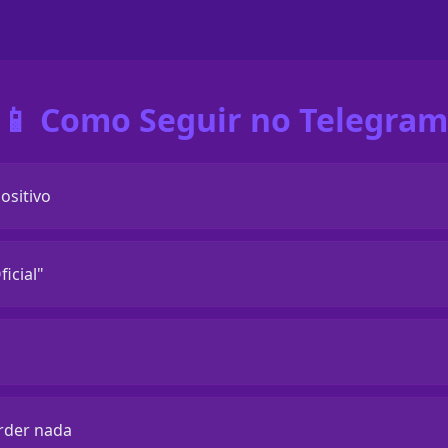
📱 Como Seguir no Telegram
ositivo
icial"
erder nada