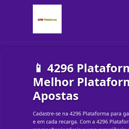
📱 4296 Platafor
Melhor Platafor
Apostas
Cadastre-se na 4296 Plataforma para g
e em cada recarga. Com a 4296 Platafor