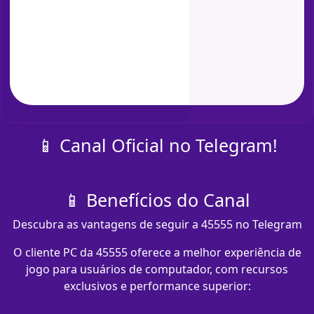
📱 Canal Oficial no Telegram!
📱 Benefícios do Canal
Descubra as vantagens de seguir a 45555 no Telegram
O cliente PC da 45555 oferece a melhor experiência de
jogo para usuários de computador, com recursos
exclusivos e performance superior: