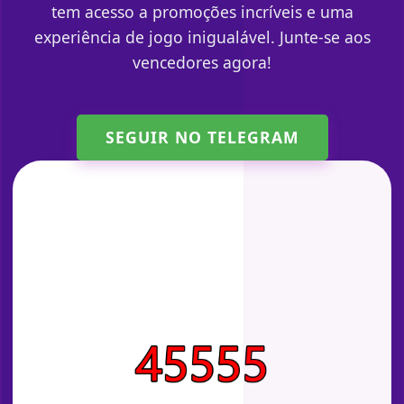
tem acesso a promoções incríveis e uma
experiência de jogo inigualável. Junte-se aos
vencedores agora!
SEGUIR NO TELEGRAM