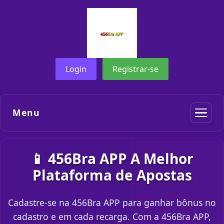
Login
Registrar-se
Menu
📱 456Bra APP A Melhor
Plataforma de Apostas
Cadastre-se na 456Bra APP para ganhar bônus no
cadastro e em cada recarga. Com a 456Bra APP,