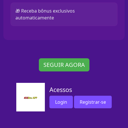
🎁 Receba bônus exclusivos
automaticamente
SEGUIR AGORA
Acessos
Login
Registrar-se