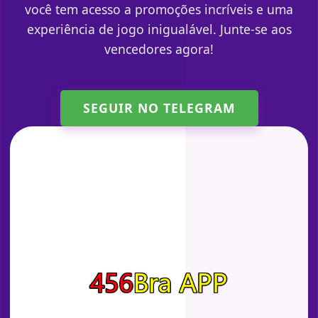
você tem acesso a promoções incríveis e uma
experiência de jogo inigualável. Junte-se aos
vencedores agora!
SEGUIR NO TELEGRAM