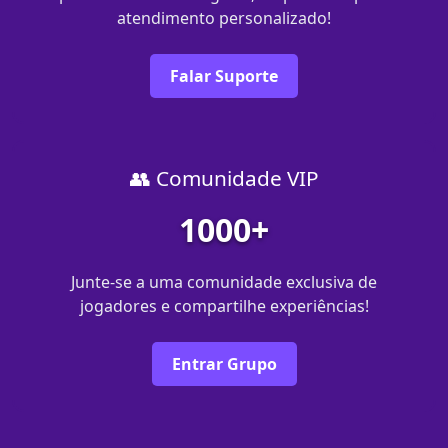
atendimento personalizado!
Falar Suporte
👥 Comunidade VIP
1000+
Junte-se a uma comunidade exclusiva de
jogadores e compartilhe experiências!
Entrar Grupo