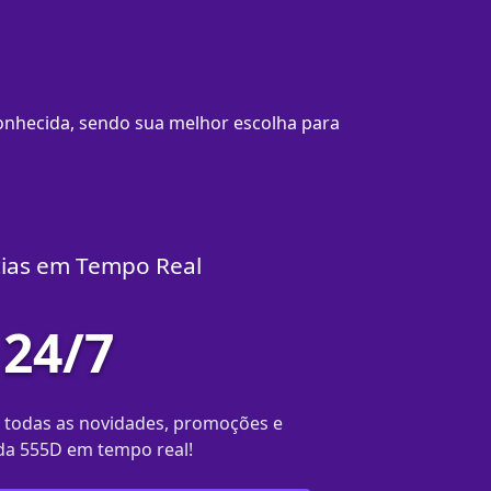
conhecida, sendo sua melhor escolha para
cias em Tempo Real
24/7
e todas as novidades, promoções e
da 555D em tempo real!