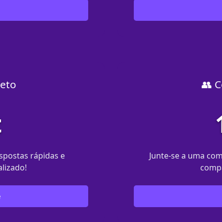
reto
👥 
t
espostas rápidas e
Junte-se a uma com
lizado!
compa
e