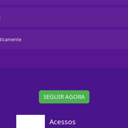
a
aticamente
SEGUIR AGORA
Acessos