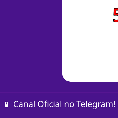
📱 Canal Oficial no Telegram!