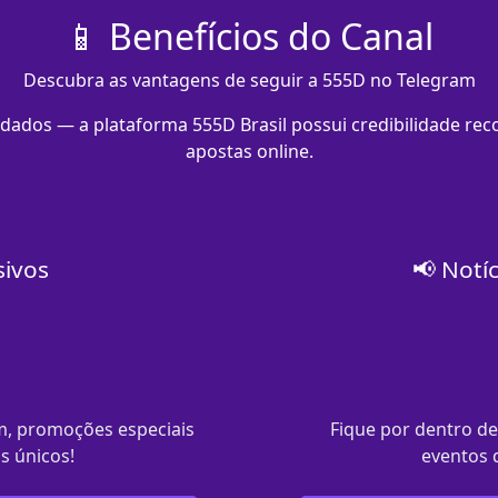
📱 Benefícios do Canal
Descubra as vantagens de seguir a 555D no Telegram
ndados — a plataforma 555D Brasil possui credibilidade re
apostas online.
sivos
📢 Notí
m, promoções especiais
Fique por dentro d
s únicos!
eventos 