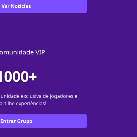
Ver Notícias
Comunidade VIP
1000+
unidade exclusiva de jogadores e
rtilhe experiências!
Entrar Grupo