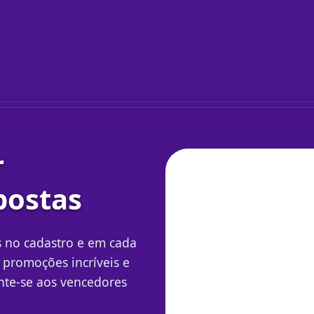
r
postas
 no cadastro e em cada
 promoções incríveis e
unte-se aos vencedores