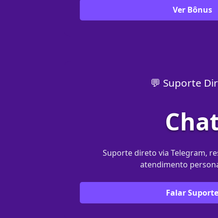
Ver Bônus
💬 Suporte Di
Cha
Suporte direto via Telegram, r
atendimento persona
Falar Suport