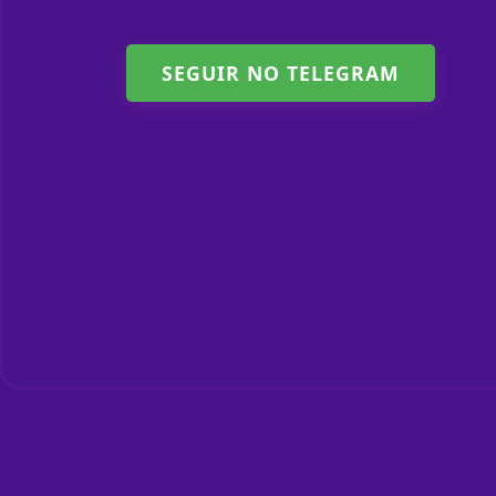
SEGUIR NO TELEGRAM