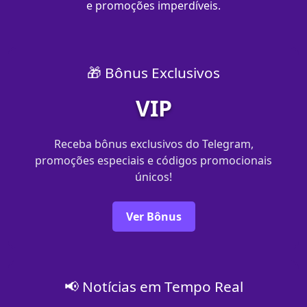
e promoções imperdíveis.
🎁 Bônus Exclusivos
VIP
Receba bônus exclusivos do Telegram,
promoções especiais e códigos promocionais
únicos!
Ver Bônus
📢 Notícias em Tempo Real