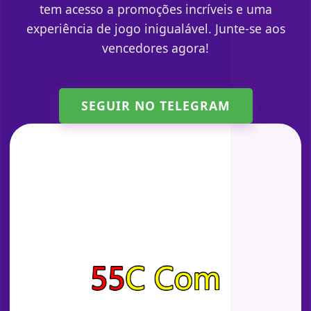
tem acesso a promoções incríveis e uma
experiência de jogo inigualável. Junte-se aos
vencedores agora!
SEGUIR NO TELEGRAM