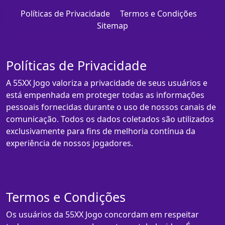
Políticas de Privacidade
Termos e Condições
Sitemap
Políticas de Privacidade
A 55XX Jogo valoriza a privacidade de seus usuários e
está empenhada em proteger todas as informações
pessoais fornecidas durante o uso de nossos canais de
comunicação. Todos os dados coletados são utilizados
exclusivamente para fins de melhoria contínua da
experiência de nossos jogadores.
Termos e Condições
Os usuários da 55XX Jogo concordam em respeitar