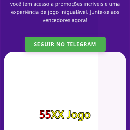
você tem acesso a promoções incríveis e uma
experiência de jogo inigualável. Junte-se aos
vencedores agora!
SEGUIR NO TELEGRAM