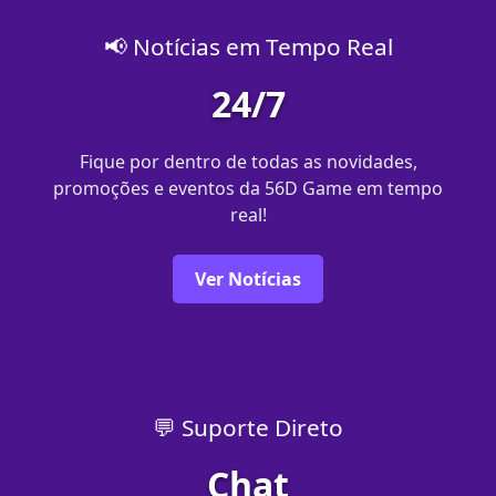
📢 Notícias em Tempo Real
24/7
Fique por dentro de todas as novidades,
promoções e eventos da 56D Game em tempo
real!
Ver Notícias
💬 Suporte Direto
Chat