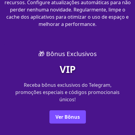
recursos. Configure atualizações automáticas para não
perder nenhuma novidade. Regularmente, limpe o
cache dos aplicativos para otimizar o uso de espaço e
melhorar a performance.
🎁 Bônus Exclusivos
VIP
Receba bônus exclusivos do Telegram,
promoções especiais e códigos promocionais
únicos!
Ver Bônus