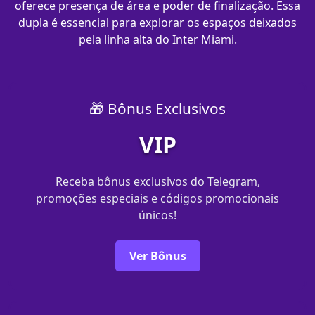
oferece presença de área e poder de finalização. Essa
dupla é essencial para explorar os espaços deixados
pela linha alta do Inter Miami.
🎁 Bônus Exclusivos
VIP
Receba bônus exclusivos do Telegram,
promoções especiais e códigos promocionais
únicos!
Ver Bônus