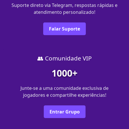
Suporte direto via Telegram, respostas rápidas e
atendimento personalizado!
Falar Suporte
👥 Comunidade VIP
1000+
Junte-se a uma comunidade exclusiva de
jogadores e compartilhe experiências!
Entrar Grupo