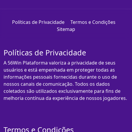
Políticas de Privacidade
Termos e Condições
Sitemap
Políticas de Privacidade
A 56Win Plataforma valoriza a privacidade de seus
usuários e está empenhada em proteger todas as
informações pessoais fornecidas durante o uso de
nossos canais de comunicação. Todos os dados
coletados são utilizados exclusivamente para fins de
melhoria contínua da experiência de nossos jogadores.
Termos e Condições