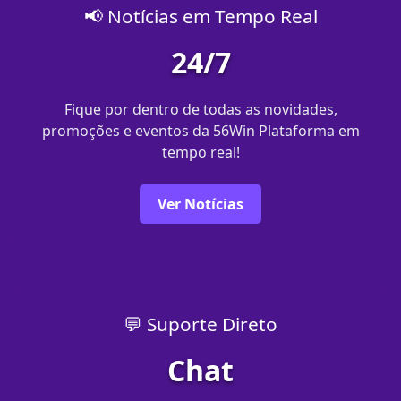
📢 Notícias em Tempo Real
24/7
Fique por dentro de todas as novidades,
promoções e eventos da 56Win Plataforma em
tempo real!
Ver Notícias
💬 Suporte Direto
Chat