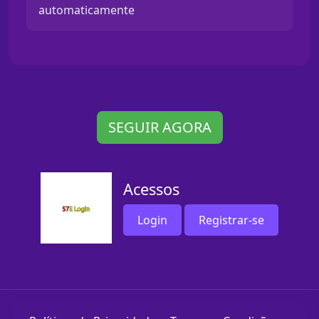
automaticamente
SEGUIR AGORA
Acessos
Login
Registrar-se