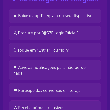
📱 Baixe o app Telegram no seu dispositivo
🔍 Procure por "@57E LoginOficial"
👆 Toque em "Entrar" ou "Join"
🔔 Ative as notificações para não perder
nada
💬 Participe das conversas e interaja
🎁 Receba bônus exclusivos