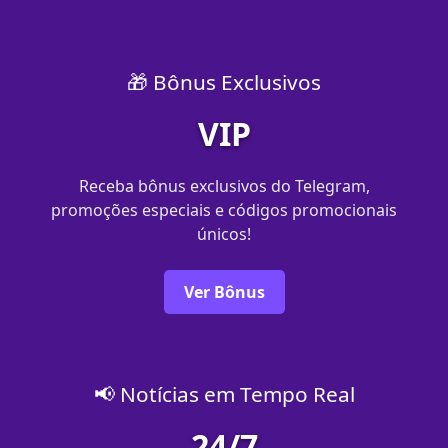
🎁 Bônus Exclusivos
VIP
Receba bônus exclusivos do Telegram,
promoções especiais e códigos promocionais
únicos!
Ver Bônus
📢 Notícias em Tempo Real
24/7