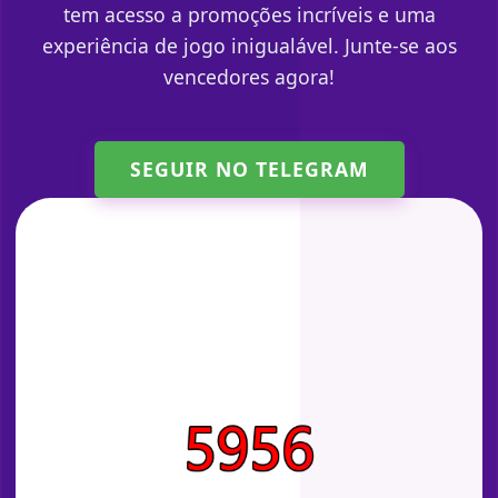
tem acesso a promoções incríveis e uma
experiência de jogo inigualável. Junte-se aos
vencedores agora!
SEGUIR NO TELEGRAM