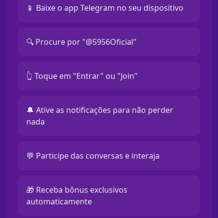
📱 Baixe o app Telegram no seu dispositivo
🔍 Procure por "@5956Oficial"
👆 Toque em "Entrar" ou "Join"
🔔 Ative as notificações para não perder
nada
💬 Participe das conversas e interaja
🎁 Receba bônus exclusivos
automaticamente