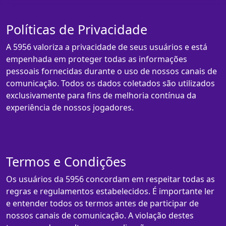
Políticas de Privacidade
A 5956 valoriza a privacidade de seus usuários e está
empenhada em proteger todas as informações
pessoais fornecidas durante o uso de nossos canais de
comunicação. Todos os dados coletados são utilizados
exclusivamente para fins de melhoria contínua da
experiência de nossos jogadores.
Termos e Condições
Os usuários da 5956 concordam em respeitar todas as
regras e regulamentos estabelecidos. É importante ler
e entender todos os termos antes de participar de
nossos canais de comunicação. A violação destes