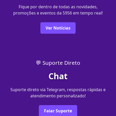
Fique por dentro de todas as novidades,
promoções e eventos da 5956 em tempo real!
Ver Notícias
💬 Suporte Direto
Chat
Suporte direto via Telegram, respostas rápidas e
atendimento personalizado!
Falar Suporte