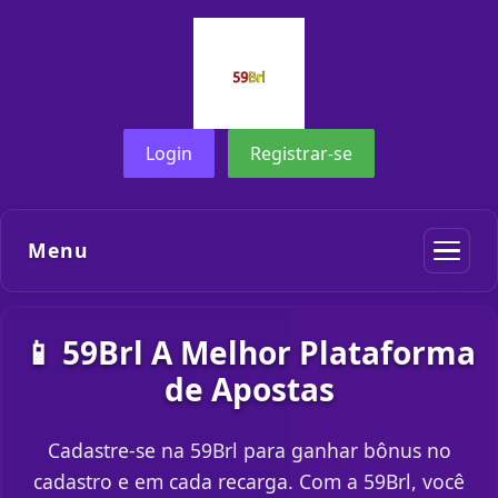
Login
Registrar-se
Menu
📱 59Brl A Melhor Plataforma
de Apostas
Cadastre-se na 59Brl para ganhar bônus no
cadastro e em cada recarga. Com a 59Brl, você