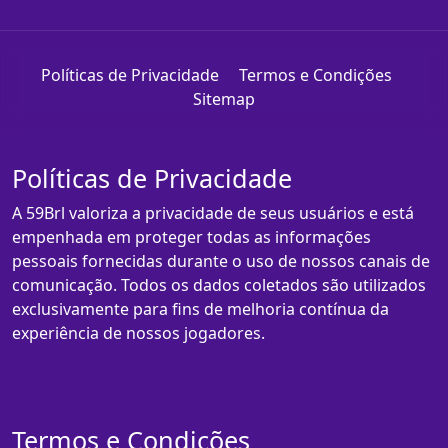
Políticas de Privacidade
Termos e Condições
Sitemap
Políticas de Privacidade
A 59Brl valoriza a privacidade de seus usuários e está
empenhada em proteger todas as informações
pessoais fornecidas durante o uso de nossos canais de
comunicação. Todos os dados coletados são utilizados
exclusivamente para fins de melhoria contínua da
experiência de nossos jogadores.
Termos e Condições