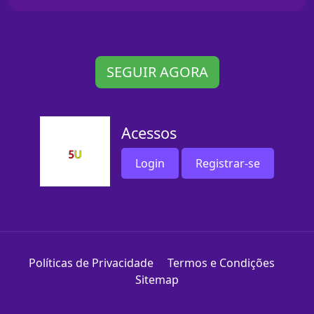
SEGUIR AGORA
Acessos
Login
Registrar-se
Políticas de Privacidade
Termos e Condições
Sitemap