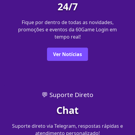
24/7
Fique por dentro de todas as novidades,
promoções e eventos da 60Game Login em
tempo real!
Ver Notícias
💬 Suporte Direto
Chat
Suporte direto via Telegram, respostas rápidas e
atendimento personalizado!