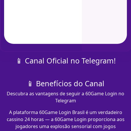
📱 Canal Oficial no Telegram!
📱 Benefícios do Canal
Descubra as vantagens de seguir a 60Game Login no
Telegram
A plataforma 60Game Login Brasil é um verdadeiro
cassino 24 horas — a 60Game Login proporciona aos
jogadores uma explosão sensorial com jogos