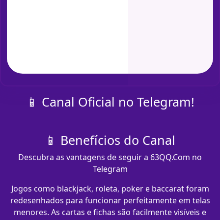
📱 Canal Oficial no Telegram!
📱 Benefícios do Canal
Descubra as vantagens de seguir a 63QQ.Com no
Telegram
Jogos como blackjack, roleta, poker e baccarat foram
redesenhados para funcionar perfeitamente em telas
menores. As cartas e fichas são facilmente visíveis e