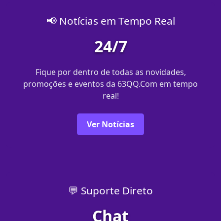
📢 Notícias em Tempo Real
24/7
Fique por dentro de todas as novidades,
promoções e eventos da 63QQ.Com em tempo
real!
Ver Notícias
💬 Suporte Direto
Chat