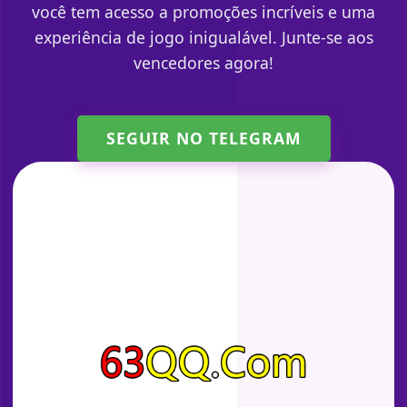
você tem acesso a promoções incríveis e uma
experiência de jogo inigualável. Junte-se aos
vencedores agora!
SEGUIR NO TELEGRAM