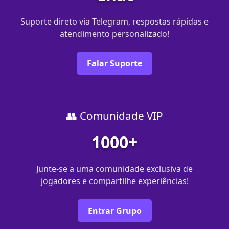
Suporte direto via Telegram, respostas rápidas e
atendimento personalizado!
Falar Suporte
👥 Comunidade VIP
1000+
Junte-se a uma comunidade exclusiva de
jogadores e compartilhe experiências!
Entrar Grupo