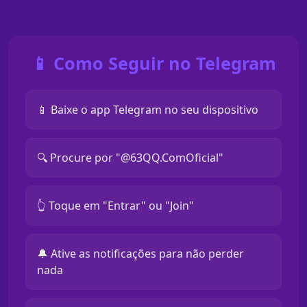
📱 Como Seguir no Telegram
📱 Baixe o app Telegram no seu dispositivo
🔍 Procure por "@63QQ.ComOficial"
👆 Toque em "Entrar" ou "Join"
🔔 Ative as notificações para não perder
nada