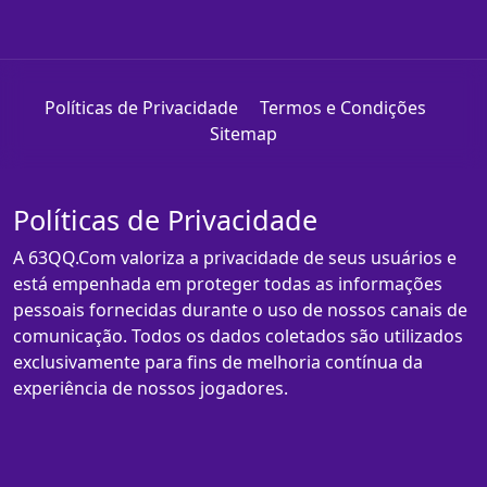
Políticas de Privacidade
Termos e Condições
Sitemap
Políticas de Privacidade
A 63QQ.Com valoriza a privacidade de seus usuários e
está empenhada em proteger todas as informações
pessoais fornecidas durante o uso de nossos canais de
comunicação. Todos os dados coletados são utilizados
exclusivamente para fins de melhoria contínua da
experiência de nossos jogadores.