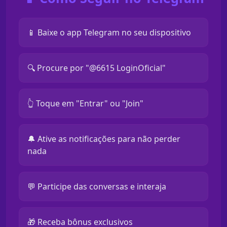
📱 Baixe o app Telegram no seu dispositivo
🔍 Procure por "@6615 LoginOficial"
👆 Toque em "Entrar" ou "Join"
🔔 Ative as notificações para não perder
nada
💬 Participe das conversas e interaja
🎁 Receba bônus exclusivos