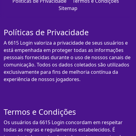
Políticas de Privacidade
Termos e Condições
Sitemap
Políticas de Privacidade
A 6615 Login valoriza a privacidade de seus usuários e
está empenhada em proteger todas as informações
pessoais fornecidas durante o uso de nossos canais de
comunicação. Todos os dados coletados são utilizados
exclusivamente para fins de melhoria contínua da
experiência de nossos jogadores.
Termos e Condições
Os usuários da 6615 Login concordam em respeitar
todas as regras e regulamentos estabelecidos. É