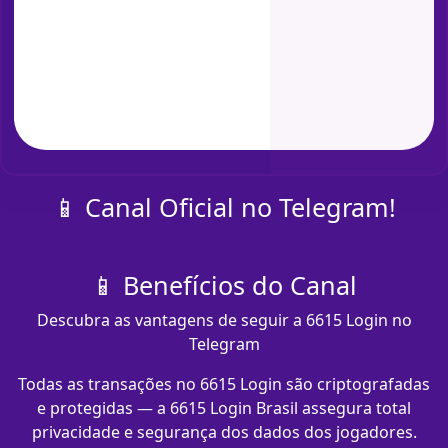
📱 Canal Oficial no Telegram!
📱 Benefícios do Canal
Descubra as vantagens de seguir a 6615 Login no
Telegram
Todas as transações no 6615 Login são criptografadas
e protegidas — a 6615 Login Brasil assegura total
privacidade e segurança dos dados dos jogadores.