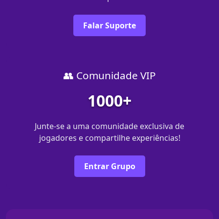
Falar Suporte
👥 Comunidade VIP
1000+
Junte-se a uma comunidade exclusiva de
jogadores e compartilhe experiências!
Entrar Grupo