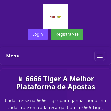
Login
Registrar-se
Menu
📱 6666 Tiger A Melhor
Plataforma de Apostas
Cadastre-se na 6666 Tiger para ganhar bônus no
cadastro e em cada recarga. Com a 6666 Tiger,