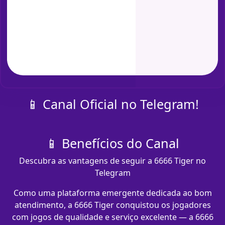
📱 Canal Oficial no Telegram!
📱 Benefícios do Canal
Descubra as vantagens de seguir a 6666 Tiger no
Telegram
Como uma plataforma emergente dedicada ao bom
atendimento, a 6666 Tiger conquistou os jogadores
com jogos de qualidade e serviço excelente — a 6666