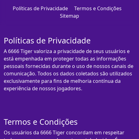
Políticas de Privacidade
Termos e Condições
Sitemap
Políticas de Privacidade
A 6666 Tiger valoriza a privacidade de seus usuários e
está empenhada em proteger todas as informações
pessoais fornecidas durante o uso de nossos canais de
comunicação. Todos os dados coletados são utilizados
exclusivamente para fins de melhoria contínua da
experiência de nossos jogadores.
Termos e Condições
Os usuários da 6666 Tiger concordam em respeitar