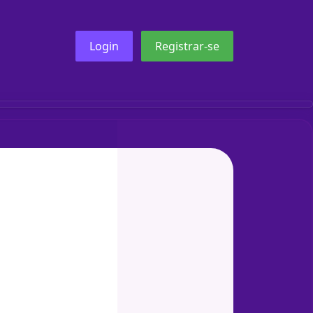
Login
Registrar-se