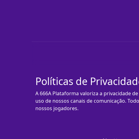
Políticas de Privacida
A 666A Plataforma valoriza a privacidade d
uso de nossos canais de comunicação. Todos
nossos jogadores.