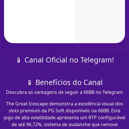
📱 Canal Oficial no Telegram!
📱 Benefícios do Canal
Descubra as vantagens de seguir a 66BB no Telegram
The Great Icescape demonstra a excelência visual dos
slots premium da PG Soft disponíveis na 66BB. Este
jogo de alta volatilidade apresenta um RTP configurável
de até 96.72%, sistema de avalanche que remove