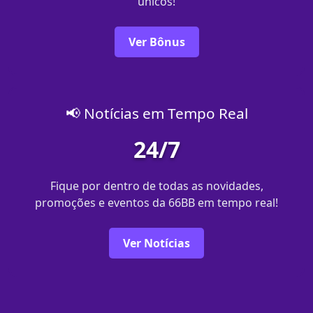
únicos!
Ver Bônus
📢 Notícias em Tempo Real
24/7
Fique por dentro de todas as novidades,
promoções e eventos da 66BB em tempo real!
Ver Notícias