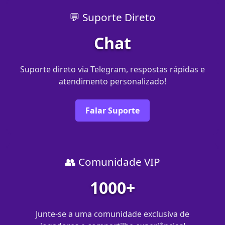
💬 Suporte Direto
Chat
Suporte direto via Telegram, respostas rápidas e
atendimento personalizado!
Falar Suporte
👥 Comunidade VIP
1000+
Junte-se a uma comunidade exclusiva de