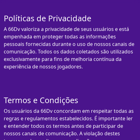
Políticas de Privacidade
A 66Dv valoriza a privacidade de seus usuários e está
empenhada em proteger todas as informações
pessoais fornecidas durante o uso de nossos canais de
comunicação. Todos os dados coletados são utilizados
exclusivamente para fins de melhoria contínua da
experiência de nossos jogadores.
Termos e Condições
Os usuários da 66Dv concordam em respeitar todas as
regras e regulamentos estabelecidos. É importante ler
e entender todos os termos antes de participar de
nossos canais de comunicação. A violação destes