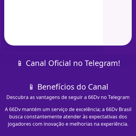
📱 Canal Oficial no Telegram!
📱 Benefícios do Canal
Descubra as vantagens de seguir a 66Dv no Telegram
A 66Dv mantém um serviço de excelência; a 66Dv Brasil
busca constantemente atender às expectativas dos
jogadores com inovação e melhorias na experiência.