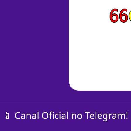
📱 Canal Oficial no Telegram!