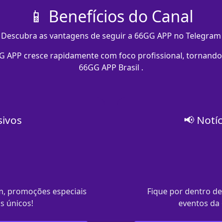
📱 Benefícios do Canal
Descubra as vantagens de seguir a 66GG APP no Telegram
APP cresce rapidamente com foco profissional, tornando-
66GG APP Brasil .
sivos
📢 Notí
m, promoções especiais
Fique por dentro d
s únicos!
eventos da