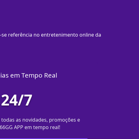
se referência no entretenimento online da
cias em Tempo Real
24/7
e todas as novidades, promoções e
 66GG APP em tempo real!