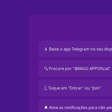
📱 Baixe o app Telegram no seu disp
🔍 Procure por "@66GG APPOficial"
👆 Toque em "Entrar" ou "Join"
🔔 Ative as notificações para não p