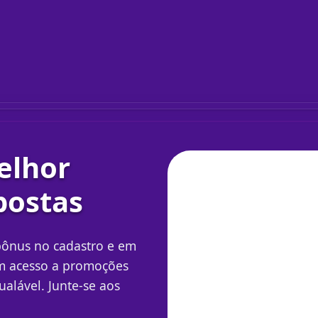
elhor
postas
bônus no cadastro e em
em acesso a promoções
ualável. Junte-se aos