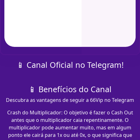
📱 Canal Oficial no Telegram!
📱 Benefícios do Canal
Descubra as vantagens de seguir a 66Vip no Telegram
Crash do Multiplicador: O objetivo é fazer o Cash Out
antes que o multiplicador caia repentinamente. O
multiplicador pode aumentar muito, mas em algum
ponto ele cairá para 1x ou até 0x, o que significa que