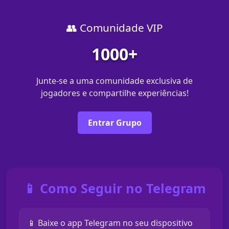
👥 Comunidade VIP
1000+
Junte-se a uma comunidade exclusiva de
jogadores e compartilhe experiências!
Entrar Grupo
📱 Como Seguir no Telegram
📱 Baixe o app Telegram no seu dispositivo