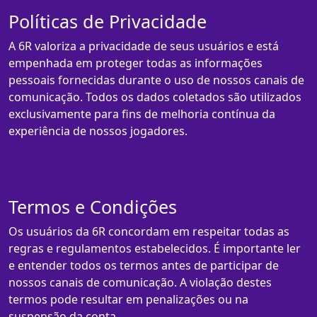
Políticas de Privacidade
A 6R valoriza a privacidade de seus usuários e está
empenhada em proteger todas as informações
pessoais fornecidas durante o uso de nossos canais de
comunicação. Todos os dados coletados são utilizados
exclusivamente para fins de melhoria contínua da
experiência de nossos jogadores.
Termos e Condições
Os usuários da 6R concordam em respeitar todas as
regras e regulamentos estabelecidos. É importante ler
e entender todos os termos antes de participar de
nossos canais de comunicação. A violação destes
termos pode resultar em penalizações ou na
suspensão da conta.