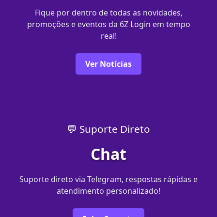
Fique por dentro de todas as novidades,
promoções e eventos da 6Z Login em tempo
real!
Ver Notícias
💬 Suporte Direto
Chat
Suporte direto via Telegram, respostas rápidas e
atendimento personalizado!