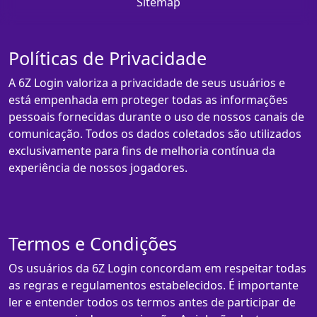
Sitemap
Políticas de Privacidade
A 6Z Login valoriza a privacidade de seus usuários e
está empenhada em proteger todas as informações
pessoais fornecidas durante o uso de nossos canais de
comunicação. Todos os dados coletados são utilizados
exclusivamente para fins de melhoria contínua da
experiência de nossos jogadores.
Termos e Condições
Os usuários da 6Z Login concordam em respeitar todas
as regras e regulamentos estabelecidos. É importante
ler e entender todos os termos antes de participar de