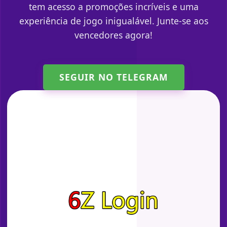
tem acesso a promoções incríveis e uma
experiência de jogo inigualável. Junte-se aos
vencedores agora!
SEGUIR NO TELEGRAM