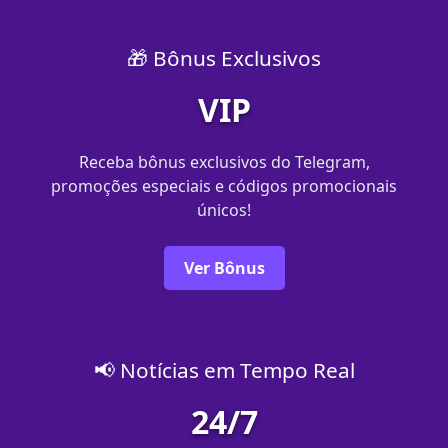
🎁 Bônus Exclusivos
VIP
Receba bônus exclusivos do Telegram,
promoções especiais e códigos promocionais
únicos!
Ver Bônus
📢 Notícias em Tempo Real
24/7