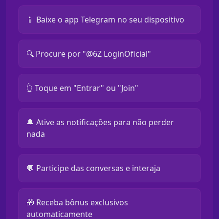
📱 Baixe o app Telegram no seu dispositivo
🔍 Procure por "@6Z LoginOficial"
👆 Toque em "Entrar" ou "Join"
🔔 Ative as notificações para não perder
nada
💬 Participe das conversas e interaja
🎁 Receba bônus exclusivos
automaticamente