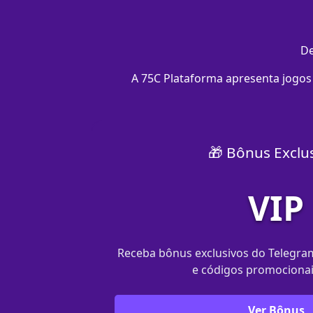
De
A 75C Plataforma apresenta jogos 
🎁 Bônus Exclu
VIP
Receba bônus exclusivos do Telegra
e códigos promocionai
Ver Bônus