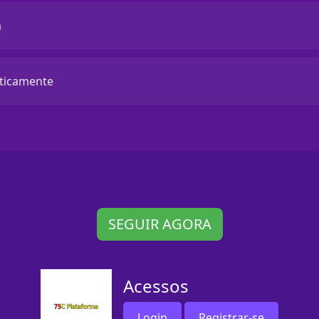
a
aticamente
SEGUIR AGORA
Acessos
Login
Registrar-se