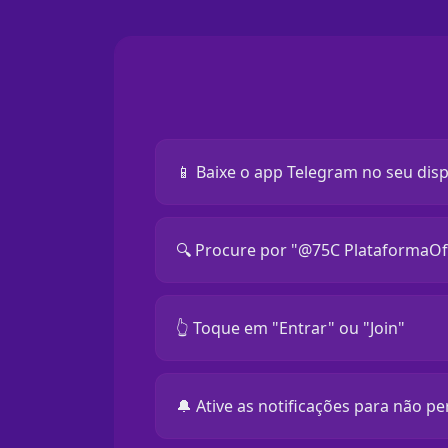
📱 Baixe o app Telegram no seu disp
🔍 Procure por "@75C PlataformaOfi
👆 Toque em "Entrar" ou "Join"
🔔 Ative as notificações para não p