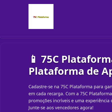
📱 75C Platafor
Plataforma de A
Cadastre-se na 75C Plataforma para ga
em cada recarga. Com a 75C Plataforma
promoções incríveis e uma experiência d
Junte-se aos vencedores agora!