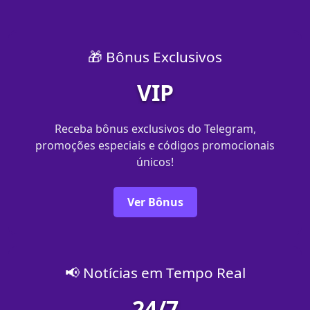
🎁 Bônus Exclusivos
VIP
Receba bônus exclusivos do Telegram,
promoções especiais e códigos promocionais
únicos!
Ver Bônus
📢 Notícias em Tempo Real
24/7