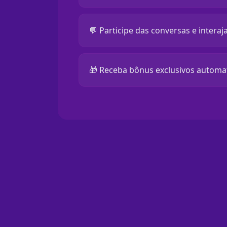
💬 Participe das conversas e interaj
🎁 Receba bônus exclusivos autom