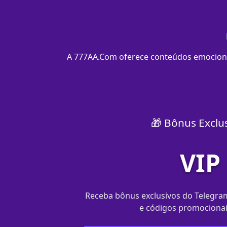
A 777AA.Com oferece conteúdos emociona
🎁 Bônus Exclu
VIP
Receba bônus exclusivos do Telegra
e códigos promocionai