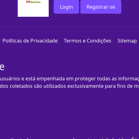
Login
Registrar-se
Políticas de Privacidade
Termos e Condições
Sitemap
de
s usuários e está empenhada em proteger todas as informaç
os coletados são utilizados exclusivamente para fins de m