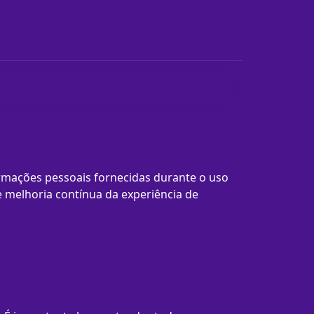
ormações pessoais fornecidas durante o uso
e melhoria contínua da experiência de