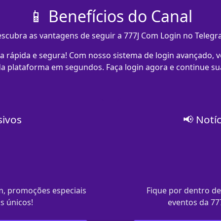
📱 Benefícios do Canal
scubra as vantagens de seguir a 777J Com Login no Teleg
a rápida e segura! Com nosso sistema de login avançado, v
a plataforma em segundos. Faça login agora e continue su
sivos
📢 Notí
m, promoções especiais
Fique por dentro d
s únicos!
eventos da 77