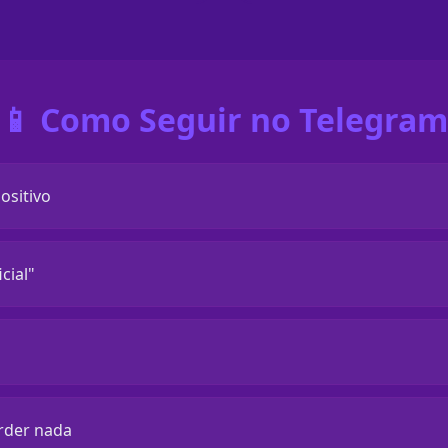
📱 Como Seguir no Telegram
ositivo
cial"
erder nada