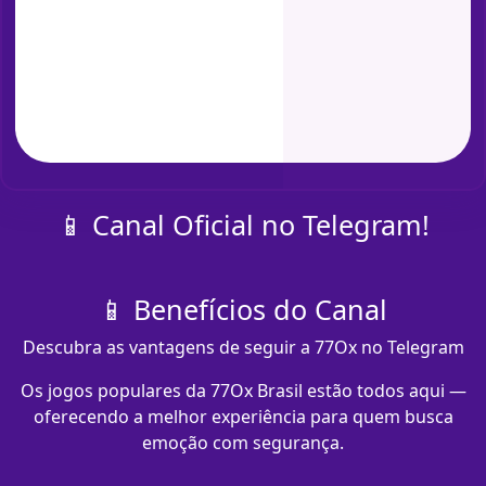
📱 Canal Oficial no Telegram!
📱 Benefícios do Canal
Descubra as vantagens de seguir a 77Ox no Telegram
Os jogos populares da 77Ox Brasil estão todos aqui —
oferecendo a melhor experiência para quem busca
emoção com segurança.