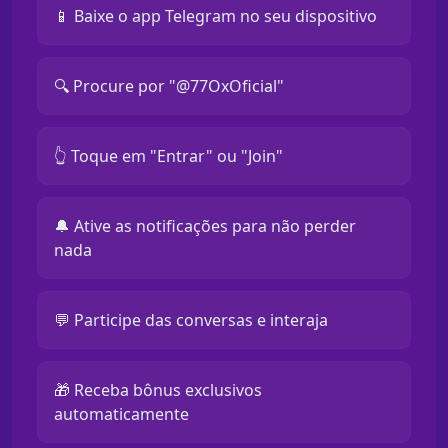
📱 Baixe o app Telegram no seu dispositivo
🔍 Procure por "@77OxOficial"
👆 Toque em "Entrar" ou "Join"
🔔 Ative as notificações para não perder
nada
💬 Participe das conversas e interaja
🎁 Receba bônus exclusivos
automaticamente