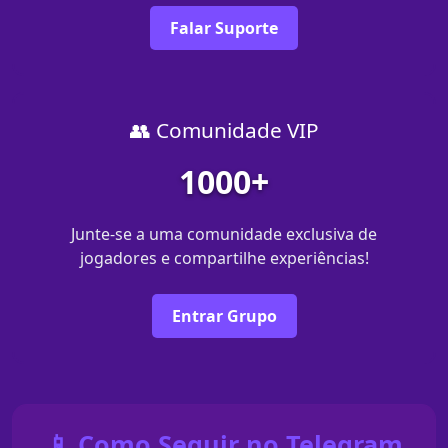
Falar Suporte
👥 Comunidade VIP
1000+
Junte-se a uma comunidade exclusiva de
jogadores e compartilhe experiências!
Entrar Grupo
📱 Como Seguir no Telegram