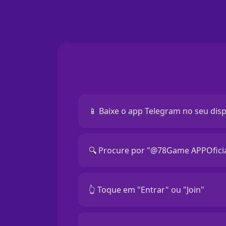
📱 Baixe o app Telegram no seu disp
🔍 Procure por "@78Game APPOficia
👆 Toque em "Entrar" ou "Join"