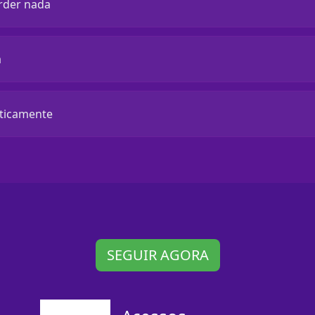
erder nada
a
aticamente
SEGUIR AGORA