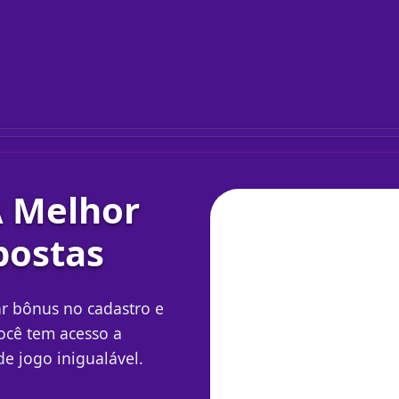
A Melhor
postas
r bônus no cadastro e
ocê tem acesso a
e jogo inigualável.