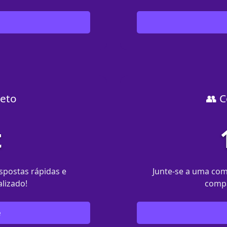
reto
👥 
t
espostas rápidas e
Junte-se a uma com
lizado!
compa
e