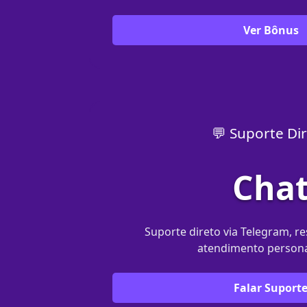
Ver Bônus
💬 Suporte Di
Cha
Suporte direto via Telegram, r
atendimento persona
Falar Suport