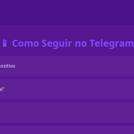
📱 Como Seguir no Telegram
ositivo
l"