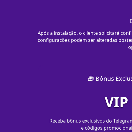
D
Após a instalação, o cliente solicitará co
configurações podem ser alteradas poster
o
🎁 Bônus Exclu
VIP
Receba bônus exclusivos do Telegra
e códigos promocionai