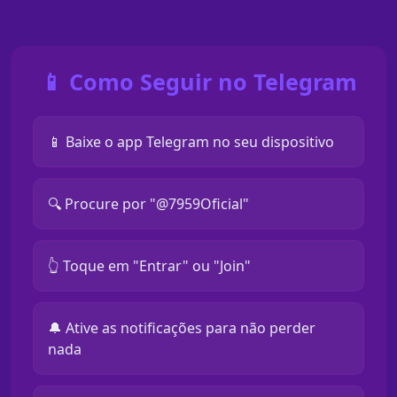
📱 Como Seguir no Telegram
📱 Baixe o app Telegram no seu dispositivo
🔍 Procure por "@7959Oficial"
👆 Toque em "Entrar" ou "Join"
🔔 Ative as notificações para não perder
nada