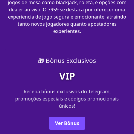
jogos de mesa como blackjack, roleta, e opções com
dealer ao vivo. O 7959 se destaca por oferecer uma
experiência de jogo segura e emocionante, atraindo
tanto novos jogadores quanto apostadores
experientes.
🎁 Bônus Exclusivos
VIP
Receba bônus exclusivos do Telegram,
promoções especiais e códigos promocionais
únicos!
Ver Bônus