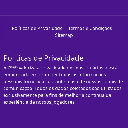
Políticas de Privacidade
Termos e Condições
Sitemap
Políticas de Privacidade
A 7959 valoriza a privacidade de seus usuários e está
empenhada em proteger todas as informações
pessoais fornecidas durante o uso de nossos canais de
comunicação. Todos os dados coletados são utilizados
exclusivamente para fins de melhoria contínua da
experiência de nossos jogadores.