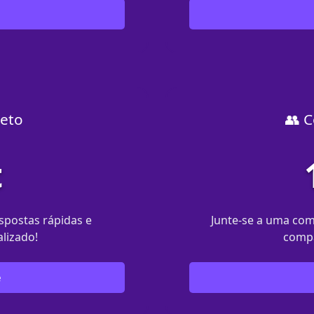
reto
👥 
t
espostas rápidas e
Junte-se a uma com
lizado!
compa
e