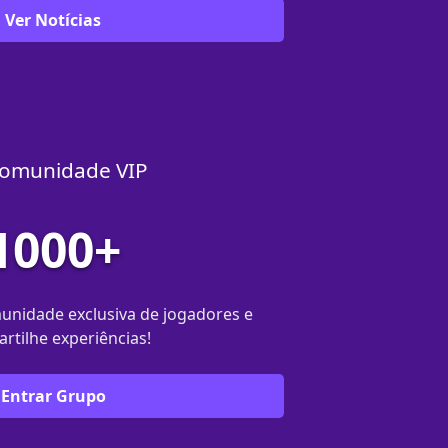
Ver Notícias
Comunidade VIP
1000+
unidade exclusiva de jogadores e
rtilhe experiências!
Entrar Grupo