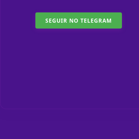
SEGUIR NO TELEGRAM