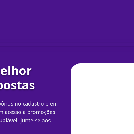
elhor
postas
bônus no cadastro e em
em acesso a promoções
ualável. Junte-se aos