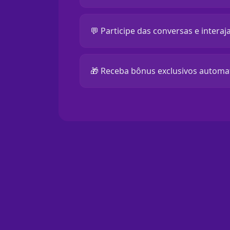
💬 Participe das conversas e interaj
🎁 Receba bônus exclusivos autom