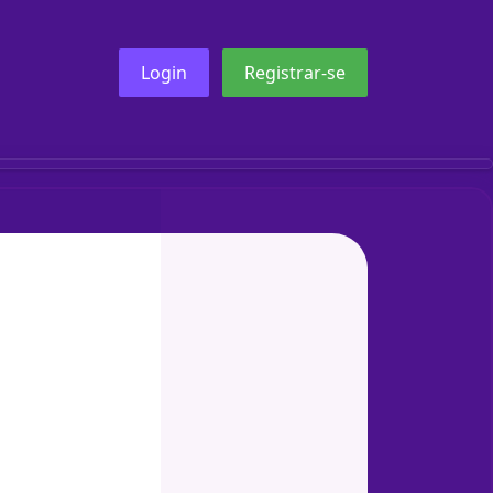
Login
Registrar-se