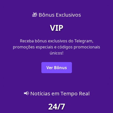
🎁 Bônus Exclusivos
VIP
Receba bônus exclusivos do Telegram,
promoções especiais e códigos promocionais
únicos!
Ver Bônus
📢 Notícias em Tempo Real
24/7