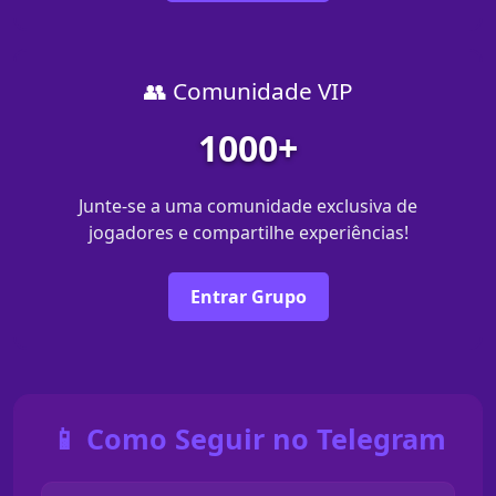
👥 Comunidade VIP
1000+
Junte-se a uma comunidade exclusiva de
jogadores e compartilhe experiências!
Entrar Grupo
📱 Como Seguir no Telegram