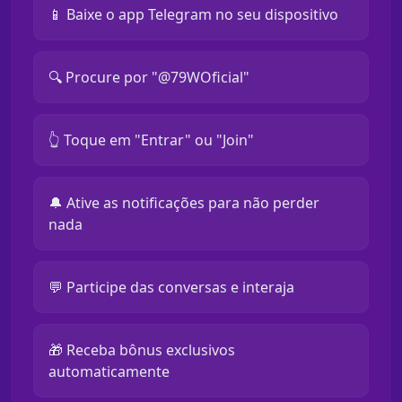
📱 Baixe o app Telegram no seu dispositivo
🔍 Procure por "@79WOficial"
👆 Toque em "Entrar" ou "Join"
🔔 Ative as notificações para não perder
nada
💬 Participe das conversas e interaja
🎁 Receba bônus exclusivos
automaticamente