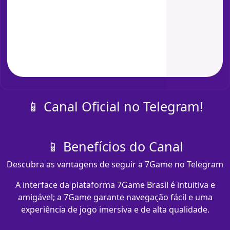
📱 Canal Oficial no Telegram!
📱 Benefícios do Canal
Descubra as vantagens de seguir a 7Game no Telegram
A interface da plataforma 7Game Brasil é intuitiva e
amigável; a 7Game garante navegação fácil e uma
experiência de jogo imersiva e de alta qualidade.