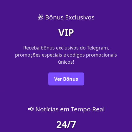
🎁 Bônus Exclusivos
VIP
Receba bônus exclusivos do Telegram,
promoções especiais e códigos promocionais
únicos!
Ver Bônus
📢 Notícias em Tempo Real
24/7